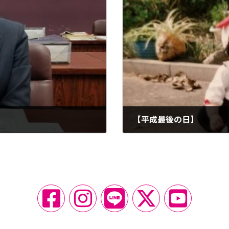
【平成最後の日】
2019-04-30
ア
ア
ア
ア
ア
イ
イ
イ
イ
イ
コ
コ
コ
コ
コ
ン
ン
ン
ン
ン
リ
リ
リ
リ
リ
ン
ン
ン
ン
ン