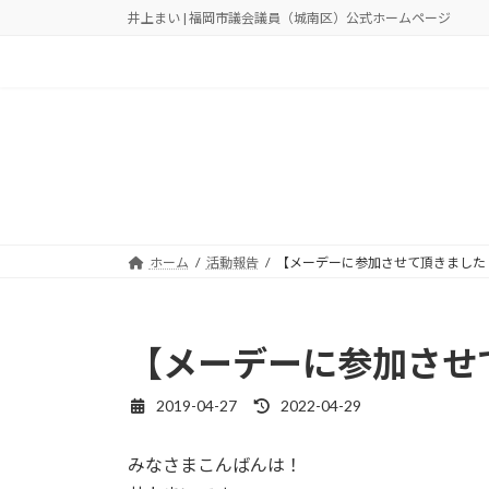
コ
ナ
井上まい | 福岡市議会議員（城南区）公式ホームページ
ン
ビ
テ
ゲ
ン
ー
ツ
シ
へ
ョ
ス
ン
キ
に
ッ
移
プ
動
ホーム
活動報告
【メーデーに参加させて頂きました
【メーデーに参加させ
2019-04-27
2022-04-29
最
終
更
みなさまこんばんは！
新