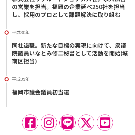
の営業を担当。福岡の企業延べ250社を担当
し、採用のプロとして課題解決に取り組む
平成30年
同社退職。新たな目標の実現に向けて、衆議
院議員いなとみ修二秘書として活動を開始(城
南区担当)
平成31年
福岡市議会議員初当選
ア
ア
ア
ア
ア
イ
イ
イ
イ
イ
コ
コ
コ
コ
コ
ン
ン
ン
ン
ン
リ
リ
リ
リ
リ