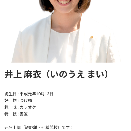
井上 麻衣（いのうえ まい）
誕生日 : 平成元年10月13日
好 物 : つけ麺
趣 味 : カラオケ
特 技 : 書道
元陸上部（短距離・七種競技）です！