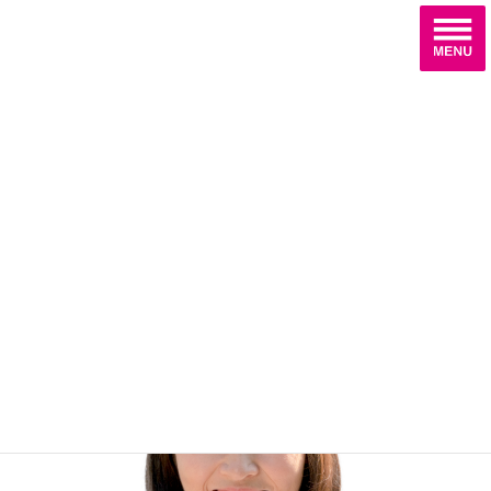
コ
ナ
ン
ビ
テ
ゲ
ン
ー
ツ
シ
へ
ョ
プロフィール
ス
ン
キ
に
ッ
移
プ
動
ホーム
プロフィール