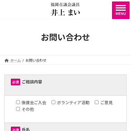
コ
ナ
ン
ビ
テ
ゲ
ン
ー
ツ
シ
へ
ョ
お問い合わせ
ス
ン
キ
に
ッ
移
プ
動
ホーム
お問い合わせ
ご相談内容
必須
後援会ご入会
ボランティア活動
ご意見
その他
氏名
必須