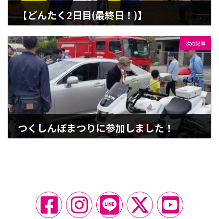
【どんたく2日目(最終日！)】
2019-05-04
次の記事
つくしんぼまつりに参加しました！
2019-05-19
ア
ア
ア
ア
ア
イ
イ
イ
イ
イ
コ
コ
コ
コ
コ
ン
ン
ン
ン
ン