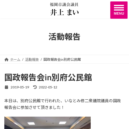
コ
ナ
ン
ビ
テ
ゲ
ン
ー
ツ
シ
へ
ョ
活動報告
ス
ン
キ
に
ッ
移
プ
動
ホーム
活動報告
国政報告会in別府公民館
国政報告会in別府公民館
2019-05-19
2022-05-12
最
終
更
本日は、別府公民館で行われた、いなとみ修二衆議院議員の国政
新
報告会に参加させて頂きました！
日
時
: