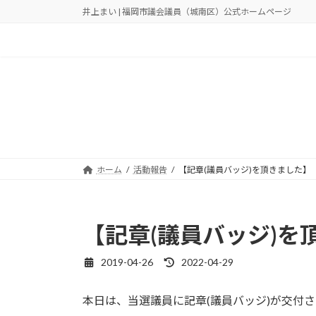
コ
ナ
井上まい | 福岡市議会議員（城南区）公式ホームページ
ン
ビ
テ
ゲ
ン
ー
ツ
シ
へ
ョ
ス
ン
キ
に
ッ
移
プ
動
ホーム
活動報告
【記章(議員バッジ)を頂きました】
【記章(議員バッジ)を
2019-04-26
2022-04-29
最
終
更
本日は、当選議員に記章(議員バッジ)が交付
新