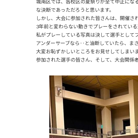
城南区では、各校区の夏祭りが全て中止にな
日
時
な決断であっただろうと思います。
:
しかし、大会に参加された皆さんは、開催さ
3年前と変わらない動きでプレーをされてい
私がプレーしている写真は決して選手として
アンダーサーブなら‥と油断していたら、ま
大変お恥ずかしいところをお見せしてしまい
参加された選手の皆さん、そして、大会関係