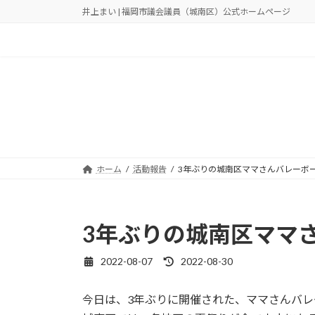
コ
ナ
井上まい | 福岡市議会議員（城南区）公式ホームページ
ン
ビ
テ
ゲ
ン
ー
ツ
シ
へ
ョ
ス
ン
キ
に
ッ
移
プ
動
ホーム
活動報告
3年ぶりの城南区ママさんバレーボ
3年ぶりの城南区ママ
2022-08-07
2022-08-30
最
終
更
今日は、3年ぶりに開催された、ママさんバ
新