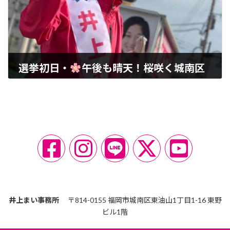
選挙初日・
午後も晴天！桜咲く城南区
2019-03-29
ア
ア
ア
ア
ア
イ
イ
イ
イ
イ
コ
コ
コ
コ
コ
ン
ン
ン
ン
ン
リ
リ
リ
リ
リ
ン
ン
ン
ン
ン
ク
ク
ク
ク
ク
井上まい事務所
〒814-0155 福岡市城南区東油山1丁目1-16 東野
ビル1階