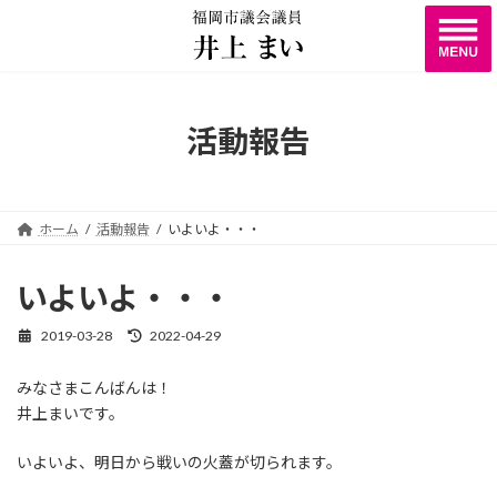
コ
ナ
ン
ビ
テ
ゲ
ン
ー
ツ
シ
へ
ョ
活動報告
ス
ン
キ
に
ッ
移
プ
動
ホーム
活動報告
いよいよ・・・
いよいよ・・・
2019-03-28
2022-04-29
最
終
更
みなさまこんばんは！
新
井上まいです。
日
時
:
いよいよ、明日から戦いの火蓋が切られます。