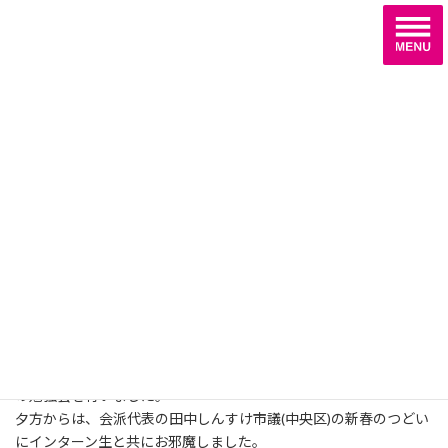
コ
ナ
ン
ビ
テ
ゲ
ン
ー
ツ
シ
へ
ョ
活動報告
ス
ン
キ
に
ッ
移
プ
動
ホーム
活動報告
インターン生と共に
インターン生と共に
2020-02-10
2022-09-03
最
終
更
今日は、午前中堤小学校で行われたドッジボール大会にお邪魔
新
し、午後はインターンシップに来てくれている大学生と政策立案
日
時
の勉強会を行いました。
:
夕方からは、会派代表の田中しんすけ市議(中央区)の新春のつどい
にインターン生と共にお邪魔しました。