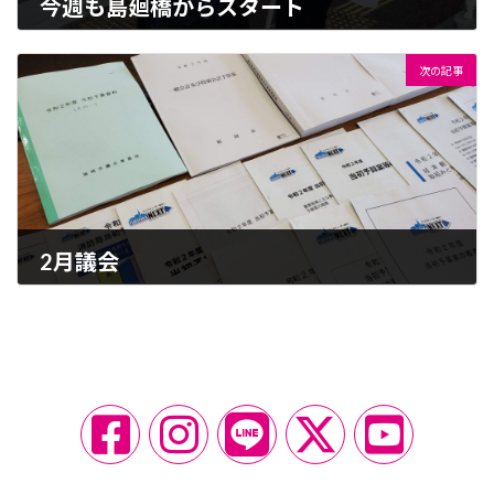
今週も島廻橋からスタート
2020-02-10
次の記事
2月議会
2020-02-20
ア
ア
ア
ア
ア
イ
イ
イ
イ
イ
コ
コ
コ
コ
コ
ン
ン
ン
ン
ン
リ
リ
リ
リ
リ
ン
ン
ン
ン
ン