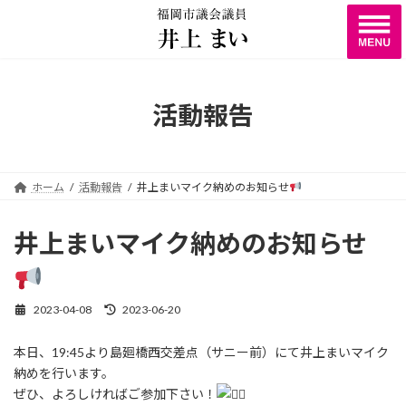
コ
ナ
ン
ビ
テ
ゲ
ン
ー
ツ
シ
へ
ョ
活動報告
ス
ン
キ
に
ッ
移
プ
動
ホーム
活動報告
井上まいマイク納めのお知らせ
井上まいマイク納めのお知らせ
2023-04-08
2023-06-20
最
終
更
本日、19:45より島廻橋西交差点（サニー前）にて井上まいマイク
新
納めを行います。
日
時
ぜひ、よろしければご参加下さい！