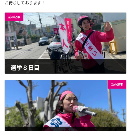
:
お待ちしております！
前の記事
選挙８日目
2023-04-07
次の記事