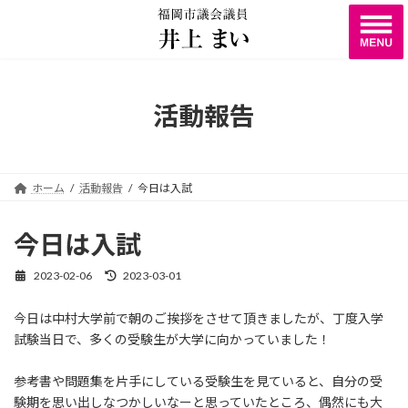
コ
ナ
ン
ビ
テ
ゲ
ン
ー
ツ
シ
へ
ョ
活動報告
ス
ン
キ
に
ッ
移
プ
動
ホーム
活動報告
今日は入試
今日は入試
2023-02-06
2023-03-01
最
終
更
今日は中村大学前で朝のご挨拶をさせて頂きましたが、丁度入学
新
試験当日で、多くの受験生が大学に向かっていました！
日
時
:
参考書や問題集を片手にしている受験生を見ていると、自分の受
験期を思い出しなつかしいなーと思っていたところ、偶然にも大