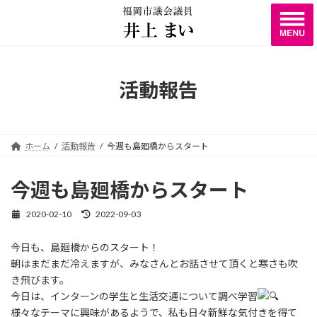
コ
ナ
ン
ビ
テ
ゲ
ン
ー
ツ
シ
へ
ョ
活動報告
ス
ン
キ
に
ッ
移
プ
動
ホーム
活動報告
今週も島廻橋からスタート
今週も島廻橋からスタート
2020-02-10
2022-09-03
最
終
更
今日も、島廻橋からのスタート！
新
朝はまだまだ冷えますが、みなさんとお話させて頂くと寒さも吹
日
時
き飛びます。
:
今日は、インターンの学生と生活交通について調べ学習
様々なテーマに興味があるようで、私も日々新鮮な気付きを得て