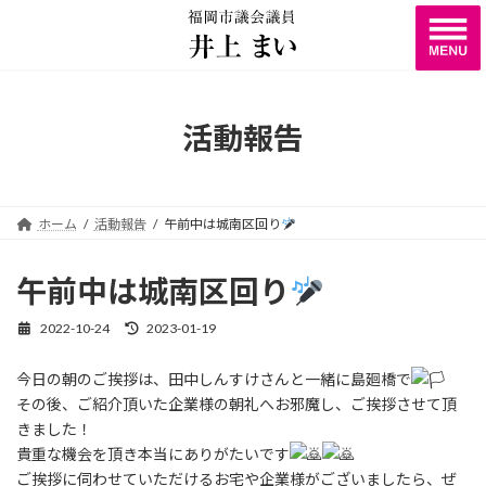
コ
ナ
ン
ビ
テ
ゲ
ン
ー
ツ
シ
へ
ョ
活動報告
ス
ン
キ
に
ッ
移
プ
動
ホーム
活動報告
午前中は城南区回り
午前中は城南区回り
2022-10-24
2023-01-19
最
終
更
今日の朝のご挨拶は、田中しんすけさんと一緒に島廻橋で
新
その後、ご紹介頂いた企業様の朝礼へお邪魔し、ご挨拶させて頂
日
時
きました！
:
貴重な機会を頂き本当にありがたいです
ご挨拶に伺わせていただけるお宅や企業様がございましたら、ぜ