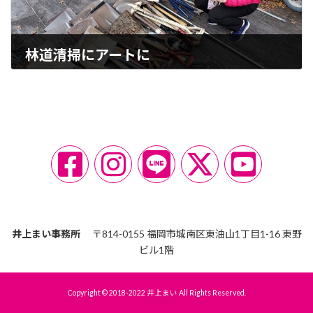
林道清掃にアートに
2022-12-11
ア
ア
ア
ア
ア
イ
イ
イ
イ
イ
コ
コ
コ
コ
コ
ン
ン
ン
ン
ン
リ
リ
リ
リ
リ
ン
ン
ン
ン
ン
ク
ク
ク
ク
ク
井上まい事務所
〒814-0155 福岡市城南区東油山1丁目1-16 東野
ビル1階
Copyright © 2018-2022 井上まい All Rights Reserved.