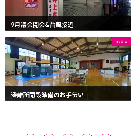
9月議会開会&台風接近
2022-09-05
次の記事
避難所開設準備のお手伝い
2022-09-18
ア
ア
ア
ア
ア