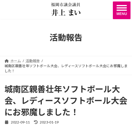
コ
ナ
ン
ビ
テ
ゲ
ン
ー
ツ
シ
へ
ョ
活動報告
ス
ン
キ
に
ッ
移
プ
動
ホーム
活動報告
城南区親善壮年ソフトボール大会、レディースソフトボール大会にお邪魔しま
した！
城南区親善壮年ソフトボール大
会、レディースソフトボール大会
にお邪魔しました！
2022-09-11
2023-01-19
最
終