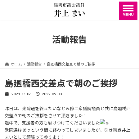
コ
ナ
ン
ビ
テ
ゲ
ン
ー
ツ
シ
へ
ョ
活動報告
ス
ン
キ
に
ッ
移
プ
動
ホーム
活動報告
島廻橋西交差点で朝のご挨拶
島廻橋西交差点で朝のご挨拶
2021-11-06
2022-09-03
最
終
更
昨日は、衆院選を終えたいなとみ修二衆議院議員と共に島廻橋西
新
交差点で朝のご挨拶をさせて頂きました！
日
時
途中で、支援者の方も駆けつけてくださいました
:
衆院選はあっという間に終わってしまいましたが、引き続き井上
まいとして頑張って参ります！