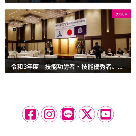
2021-10-21
次の記事
令和3年度 技能功労者・技能優秀者、技能奨励賞表彰式、博多マイスター認定式に参加しました！
2021-11-15
ア
ア
ア
ア
ア
イ
イ
イ
イ
イ
コ
コ
コ
コ
コ
ン
ン
ン
ン
ン
リ
リ
リ
リ
リ
ン
ン
ン
ン
ン
ク
ク
ク
ク
ク