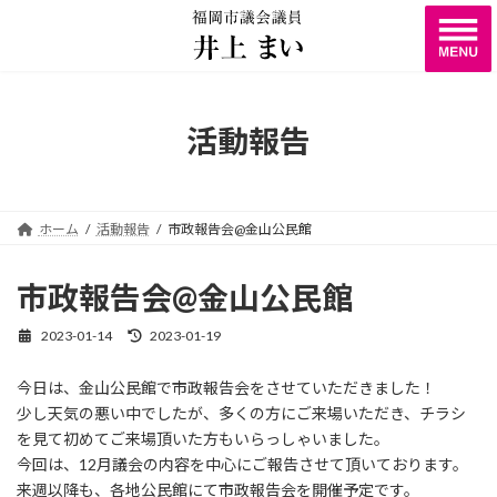
コ
ナ
ン
ビ
テ
ゲ
ン
ー
ツ
シ
へ
ョ
活動報告
ス
ン
キ
に
ッ
移
プ
動
ホーム
活動報告
市政報告会@金山公民館
市政報告会@金山公民館
2023-01-14
2023-01-19
最
終
更
今日は、金山公民館で市政報告会をさせていただきました！
新
少し天気の悪い中でしたが、多くの方にご来場いただき、チラシ
日
時
を見て初めてご来場頂いた方もいらっしゃいました。
:
今回は、12月議会の内容を中心にご報告させて頂いております。
来週以降も、各地公民館にて市政報告会を開催予定です。