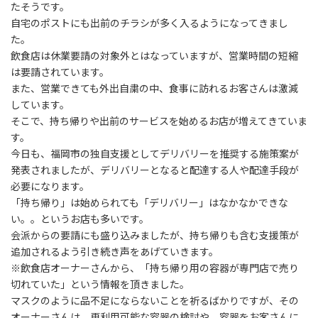
:
たそうです。
自宅のポストにも出前のチラシが多く入るようになってきまし
た。
飲食店は休業要請の対象外とはなっていますが、営業時間の短縮
は要請されています。
また、営業できても外出自粛の中、食事に訪れるお客さんは激減
しています。
そこで、持ち帰りや出前のサービスを始めるお店が増えてきていま
す。
今日も、福岡市の独自支援としてデリバリーを推奨する施策案が
発表されましたが、デリバリーとなると配達する人や配達手段が
必要になります。
「持ち帰り」は始められても「デリバリー」はなかなかできな
い。。というお店も多いです。
会派からの要請にも盛り込みましたが、持ち帰りも含む支援策が
追加されるよう引き続き声をあげていきます。
※飲食店オーナーさんから、「持ち帰り用の容器が専門店で売り
切れていた」という情報を頂きました。
マスクのように品不足にならないことを祈るばかりですが、その
オーナーさんは、再利用可能な容器の検討や、容器をお客さんに