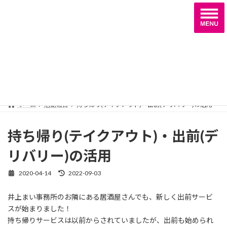
コ
ナ
ン
ビ
テ
ゲ
ン
ー
ツ
シ
へ
ョ
活動報告
ス
ン
キ
に
ッ
移
プ
動
ホーム
活動報告
持ち帰り(テイクアウト)・出前(デリバリー)の活用
持ち帰り(テイクアウト)・出前(デ
リバリー)の活用
2020-04-14
2022-09-03
最
終
更
井上まい事務所のお隣にある居酒屋さんでも、新しく出前サービ
新
スが始まりました！
日
時
持ち帰りサービスは以前からされていましたが、出前も始められ