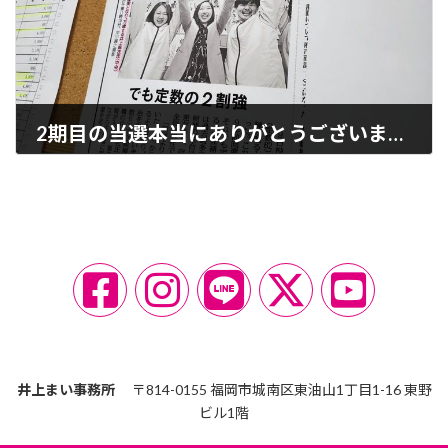
2期目の当選本当にありがとうございました
2023-04-10
ア
ア
ア
ア
ア
イ
イ
イ
イ
イ
コ
コ
コ
コ
コ
ン
ン
ン
ン
ン
リ
リ
リ
リ
リ
ン
ン
ン
ン
ン
ク
ク
ク
ク
ク
井上まい事務所
〒814-0155 福岡市城南区東油山1丁目1-16 東野
ビル1階