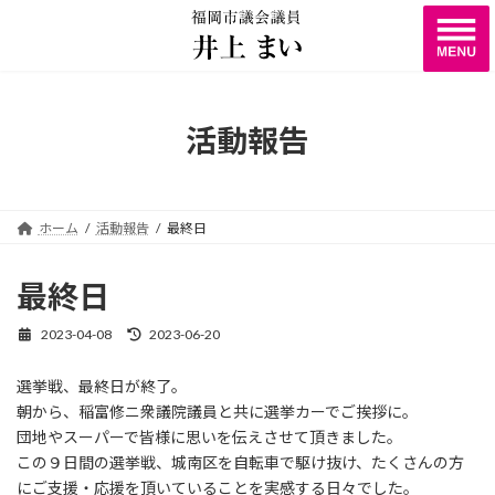
コ
ナ
ン
ビ
テ
ゲ
ン
ー
ツ
シ
へ
ョ
活動報告
ス
ン
キ
に
ッ
移
プ
動
ホーム
活動報告
最終日
最終日
2023-04-08
2023-06-20
最
終
更
選挙戦、最終日が終了。
新
朝から、稲富修ニ衆議院議員と共に選挙カーでご挨拶に。
日
時
団地やスーパーで皆様に思いを伝えさせて頂きました。
:
この９日間の選挙戦、城南区を自転車で駆け抜け、たくさんの方
にご支援・応援を頂いていることを実感する日々でした。