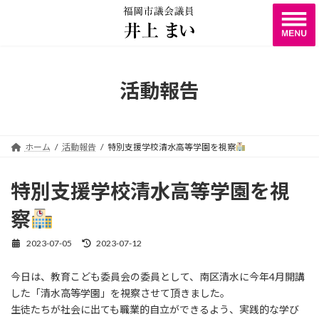
コ
ナ
ン
ビ
テ
ゲ
ン
ー
ツ
シ
へ
ョ
活動報告
ス
ン
キ
に
ッ
移
プ
動
ホーム
活動報告
特別支援学校清水高等学園を視察
特別支援学校清水高等学園を視
察
2023-07-05
2023-07-12
最
終
更
今日は、教育こども委員会の委員として、南区清水に今年4月開講
新
した「清水高等学園」を視察させて頂きました。
日
時
生徒たちが社会に出ても職業的自立ができるよう、実践的な学び