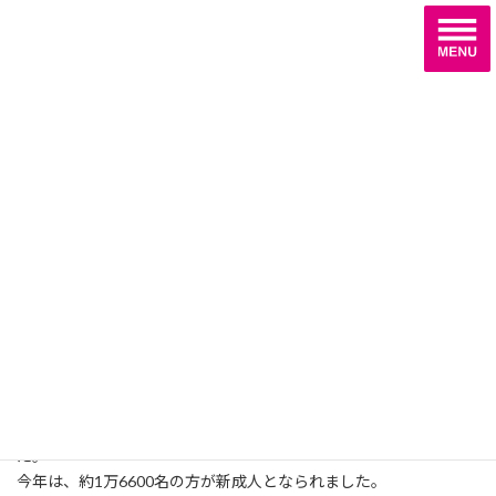
コ
ナ
ン
ビ
テ
ゲ
ン
ー
ツ
シ
へ
ョ
活動報告
ス
ン
キ
に
ッ
移
プ
動
ホーム
活動報告
福岡市の成人式「はたちのつどい」
福岡市の成人式「はたちのつど
い」
2020-01-14
2022-09-03
最
終
更
昨日は、マリンメッセで福岡市のはたちのつどいが行われまし
新
た。
日
時
今年は、約1万6600名の方が新成人となられました。