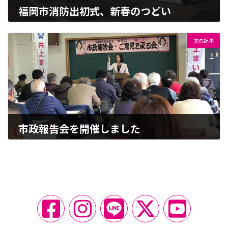
福岡市消防出初式、新春のつどい
2020-01-12
次の記事
市政報告会を開催しました
2020-02-01
ア
ア
ア
ア
ア
イ
イ
イ
イ
イ
コ
コ
コ
コ
コ
ン
ン
ン
ン
ン
リ
リ
リ
リ
リ