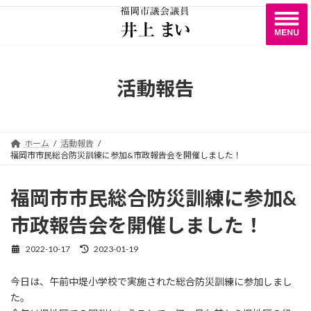
コ
ナ
ン
ビ
テ
ゲ
ン
ー
ツ
シ
へ
ョ
活動報告
ス
ン
キ
に
ッ
移
プ
動
ホーム
活動報告
福岡市市民総合防災訓練に参加&市政報告会を開催しました！
福岡市市民総合防災訓練に参加&
市政報告会を開催しました！
2022-10-17
2023-01-19
最
終
更
今日は、午前中堤小学校で実施された総合防災訓練に参加しまし
新
た。
日