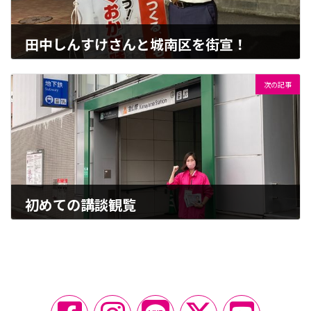
田中しんすけさんと城南区を街宣！
2022-10-15
次の記事
初めての講談観覧
2022-10-17
ア
ア
ア
ア
ア
イ
イ
イ
イ
イ