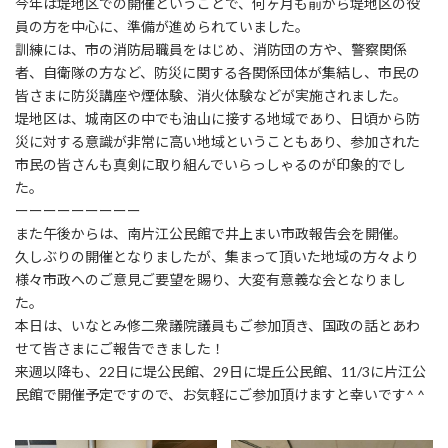
時
今年は堤地区での開催ということで、何ヶ月も前から堤地区の役
:
員の方を中心に、準備が進められていました。
訓練には、市の消防局職員をはじめ、消防団の方や、警察関係
者、自衛隊の方など、防災に関する各関係団体が集結し、市民の
皆さまに防災講座や煙体験、消火体験などが実施されました。
堤地区は、城南区の中でも油山に接する地域であり、日頃から防
災に対する意識が非常に高い地域ということもあり、参加された
市民の皆さんも真剣に取り組んでいらっしゃるのが印象的でし
た。
ーーーーーーーーー
また午後からは、南片江公民館で井上まい市政報告会を開催。
久しぶりの開催となりましたが、集まって頂いた地域の方々より
様々市政へのご意見ご要望を賜り、大変有意義な会となりまし
た。
本日は、いなとみ修二衆議院議員もご参加頂き、国政の話とあわ
せて皆さまにご報告できました！
来週以降も、22日に堤公民館、29日に堤丘公民館、11/3に片江公
民館で開催予定ですので、お気軽にご参加頂けますと幸いです^ ^