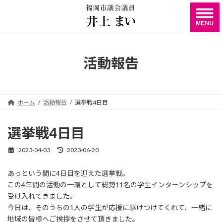
コ
ナ
ン
ビ
テ
ゲ
ン
ー
ツ
シ
へ
ョ
活動報告
ス
ン
キ
に
ッ
移
プ
動
ホーム
活動報告
選挙戦4日目
選挙戦4日目
2023-04-03
2023-06-20
最
終
更
あっという間に4日目を迎えた選挙戦。
新
この4年間の活動の一環として総勢11名の学生インターンシップを
日
時
受け入れてきました。
:
今日は、そのうちの1人の学生が応援に駆けつけてくれて、一緒に
地域の皆様へご挨拶をさせて頂きました。