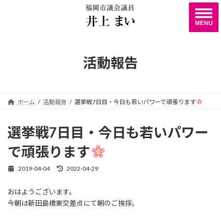
コ
ナ
ン
ビ
テ
ゲ
ン
ー
ツ
シ
へ
ョ
活動報告
ス
ン
キ
に
ッ
移
プ
動
ホーム
活動報告
選挙戦7日目・今日も若いパワーで頑張ります
選挙戦7日目・今日も若いパワー
で頑張ります
2019-04-04
2022-04-29
最
終
更
おはようございます。
新
今朝は新田島橋東交差点にて朝のご挨拶。
日
時