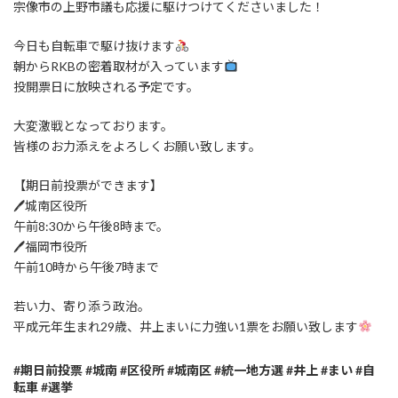
:
宗像市の上野市議も応援に駆けつけてくださいました！
今日も自転車で駆け抜けます
朝からRKBの密着取材が入っています
投開票日に放映される予定です。
大変激戦となっております。
皆様のお力添えをよろしくお願い致します。
【期日前投票ができます】
🖊城南区役所
午前8:30から午後8時まで。
🖊福岡市役所
午前10時から午後7時まで
若い力、寄り添う政治。
平成元年生まれ29歳、井上まいに力強い1票をお願い致します
#期日前投票 #城南 #区役所 #城南区 #統一地方選 #井上 #まい #自
転車 #選挙