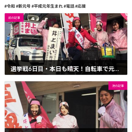
#令和 #新元号 #平成元年生まれ #電話 #応援
前の記事
選挙戦6日目・本日も晴天！自転車で元気に出発
2019-04-03
次の記事