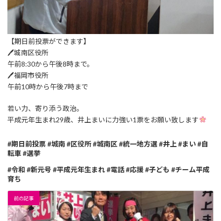
【期日前投票ができます】
🖊城南区役所
午前8:30から午後8時まで。
🖊福岡市役所
午前10時から午後7時まで
若い力、寄り添う政治。
平成元年生まれ29歳、井上まいに力強い1票をお願い致します
#期日前投票 #城南 #区役所 #城南区 #統一地方選 #井上 #まい #自
転車 #選挙
#令和 #新元号 #平成元年生まれ #電話 #応援 #子ども #チーム平成
育ち
前の記事