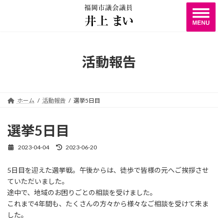
コ
ナ
ン
ビ
テ
ゲ
ン
ー
ツ
シ
へ
ョ
活動報告
ス
ン
キ
に
ッ
移
プ
動
ホーム
活動報告
選挙5日目
選挙5日目
2023-04-04
2023-06-20
最
終
更
5日目を迎えた選挙戦。午後からは、徒歩で皆様の元へご挨拶させ
新
ていただいました。
日
時
途中で、地域のお困りごとの相談を受けました。
:
これまで4年間も、たくさんの方々から様々なご相談を受けて来ま
した。