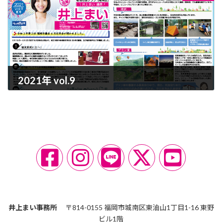
2021年 vol.9
2021-07-13
ア
ア
ア
ア
ア
イ
イ
イ
イ
イ
コ
コ
コ
コ
コ
ン
ン
ン
ン
ン
リ
リ
リ
リ
リ
ン
ン
ン
ン
ン
ク
ク
ク
ク
ク
井上まい事務所
〒814-0155 福岡市城南区東油山1丁目1-16 東野
ビル1階