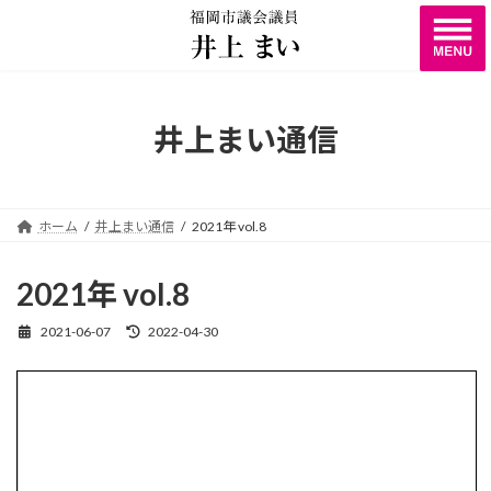
コ
ナ
ン
ビ
テ
ゲ
ン
ー
ツ
シ
へ
ョ
井上まい通信
ス
ン
キ
に
ッ
移
プ
動
ホーム
井上まい通信
2021年 vol.8
2021年 vol.8
2021-06-07
2022-04-30
最
終
更
新
日
時
: