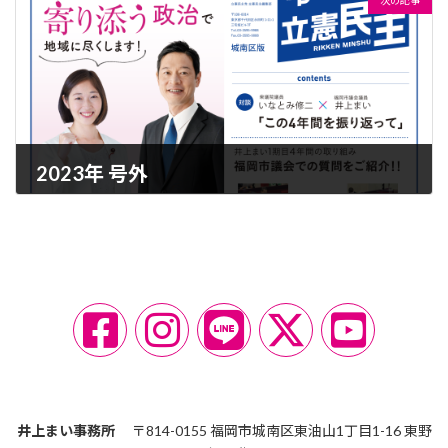
次の記事
2023年 号外
2023-03-07
ア
ア
ア
ア
ア
イ
イ
イ
イ
イ
コ
コ
コ
コ
コ
ン
ン
ン
ン
ン
リ
リ
リ
リ
リ
ン
ン
ン
ン
ン
ク
ク
ク
ク
ク
井上まい事務所
〒814-0155 福岡市城南区東油山1丁目1-16 東野