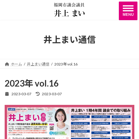
コ
ナ
ン
ビ
テ
ゲ
ン
ー
ツ
シ
へ
ョ
井上まい通信
ス
ン
キ
に
ッ
移
プ
動
ホーム
井上まい通信
2023年 vol.16
2023年 vol.16
2023-03-07
2023-03-07
最
終
更
新
日
時
: