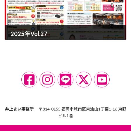
2025年Vol.27
2026-01-01
ア
ア
ア
ア
ア
イ
イ
イ
イ
イ
コ
コ
コ
コ
コ
ン
ン
ン
ン
ン
リ
リ
リ
リ
リ
ン
ン
ン
ン
ン
ク
ク
ク
ク
ク
井上まい事務所
〒814-0155 福岡市城南区東油山1丁目1-16 東野
ビル1階