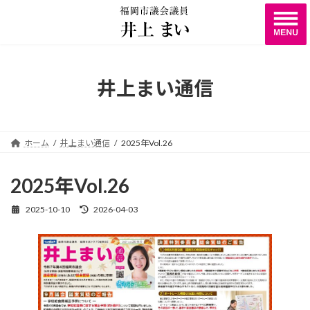
コ
ナ
ン
ビ
テ
ゲ
ン
ー
ツ
シ
へ
ョ
井上まい通信
ス
ン
キ
に
ッ
移
プ
動
ホーム
井上まい通信
2025年Vol.26
2025年Vol.26
2025-10-10
2026-04-03
最
終
更
新
日
時
: