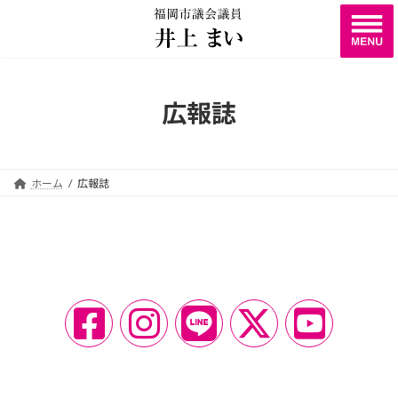
コ
ナ
ン
ビ
テ
ゲ
ン
ー
ツ
シ
へ
ョ
広報誌
ス
ン
キ
に
ッ
移
プ
動
ホーム
広報誌
ア
ア
ア
ア
ア
イ
イ
イ
イ
イ
コ
コ
コ
コ
コ
ン
ン
ン
ン
ン
リ
リ
リ
リ
リ
ン
ン
ン
ン
ン
ク
ク
ク
ク
ク