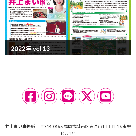
2022年 vol.13
2022-08-31
ア
ア
ア
ア
ア
イ
イ
イ
イ
イ
コ
コ
コ
コ
コ
ン
ン
ン
ン
ン
リ
リ
リ
リ
リ
ン
ン
ン
ン
ン
ク
ク
ク
ク
ク
井上まい事務所
〒814-0155 福岡市城南区東油山1丁目1-16 東野
ビル1階