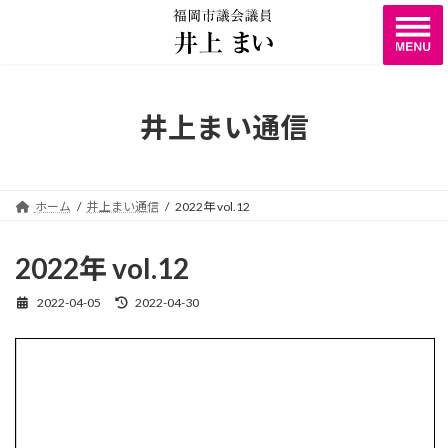
コ
ナ
ン
ビ
テ
ゲ
ン
ー
ツ
シ
へ
ョ
井上まい通信
ス
ン
キ
に
ッ
移
プ
動
ホーム
井上まい通信
2022年 vol.12
2022年 vol.12
2022-04-05
2022-04-30
最
終
更
新
日
時
: